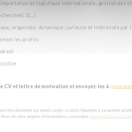
mportation et logistique internationale, gestion des st
echercheV, SI…)
que, organisée, dynamique, curieuse et intéressée par l
 selon les profils
ndredi
ossible
e CV et lettre de motivation et envoyez-les à :
recrute
nt des données via email, celles-ci sont réputées à caractère profes
. Pour de plus amples informations, consultez
notre politique en m