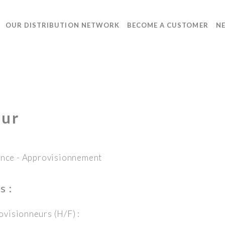
OUR DISTRIBUTION NETWORK
BECOME A CUSTOMER
N
eur
ance
- Approvisionnement
s :
visionneurs (H/F) :