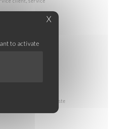
vice client, service
X
Hide cookie banner
’y rapportant
ant to activate
ilité
mande à la facturation)
ience réussie dans un poste