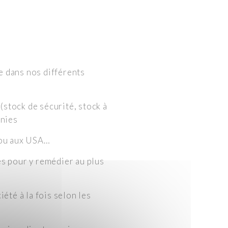
e dans nos différents
(stock de sécurité, stock à
rnies
e ou aux USA…
es pour y remédier au plus
iété à la fois selon les