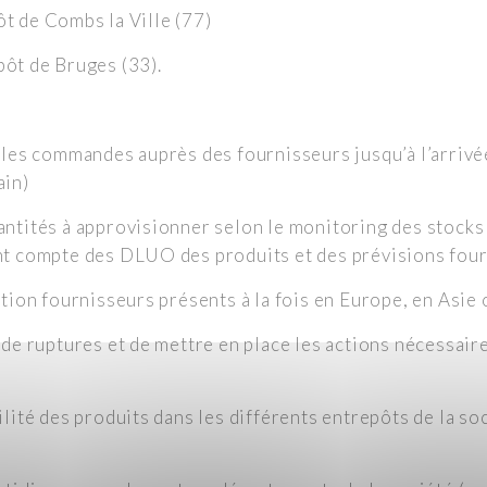
ôt de Combs la Ville (77)
pôt de Bruges (33).
 les commandes auprès des fournisseurs jusqu’à l’arrivé
ain)
ntités à approvisionner selon le monitoring des stocks 
nt compte des DLUO des produits et des prévisions fou
ation fournisseurs présents à la fois en Europe, en Asi
 de ruptures et de mettre en place les actions nécessair
lité des produits dans les différents entrepôts de la soc