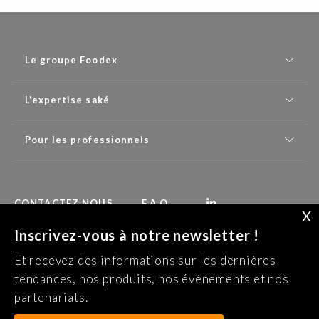
Le groupe Foodex
L'expertise saké
Pour les professionnels
CONTACTEZ NOUS
F.A.Q.
X
Inscrivez-vous à notre newsletter !
Recevez nos dernières actualités :
Et recevez des informations sur les dernières
S’INSCRIRE À LA NEWSLETTER
tendances, nos produits, nos événements et nos
partenariats.