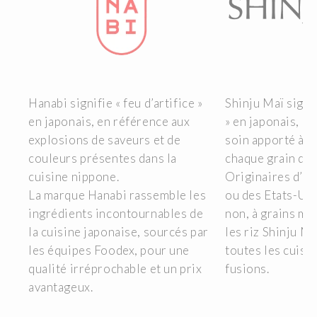
Hanabi signifie « feu d’artifice »
Shinju Maï signif
 du
en japonais, en référence aux
» en japonais, e
e
explosions de saveurs et de
soin apporté à l
couleurs présentes dans la
chaque grain de 
es
cuisine nippone.
Originaires d’Ita
La marque Hanabi rassemble les
ou des Etats-Uni
ix
ingrédients incontournables de
non, à grains mo
la cuisine japonaise, sourcés par
les riz Shinju M
les équipes Foodex, pour une
toutes les cuisi
qualité irréprochable et un prix
fusions.
avantageux.