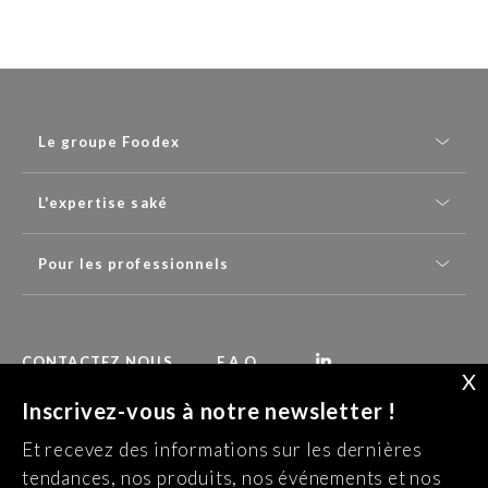
Le groupe Foodex
L'expertise saké
Pour les professionnels
CONTACTEZ NOUS
F.A.Q.
X
Inscrivez-vous à notre newsletter !
Recevez nos dernières actualités :
Et recevez des informations sur les dernières
S’INSCRIRE À LA NEWSLETTER
tendances, nos produits, nos événements et nos