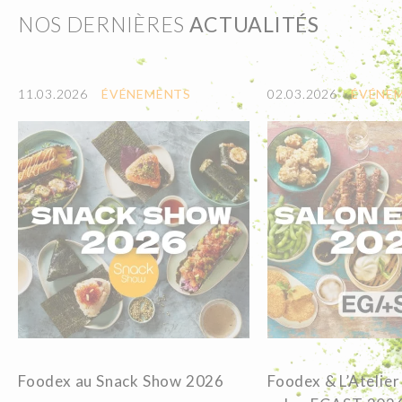
NOS DERNIÈRES
ACTUALITÉS
11.03.2026
ÉVÉNEMENTS
02.03.2026
ÉVÉNE
Foodex au Snack Show 2026
Foodex & L’Atelier