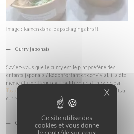
Image : Ramen dans les packagings kraft
Curry japonais
Saviez-vous que le curry est le plat préféré des
enfants japonais ? Réconfortant et convivial, il a été
même élu meilleur plat traditionnel du monde par
X
Masque
Taste Atlas
. Nous avons présenté au SIRHA le katsu
curry et sa version vegan.
Ce site utilise des
Offre Izakaya, l’apéritif japonais
cookies et vous donne
le contrôle sur ceux