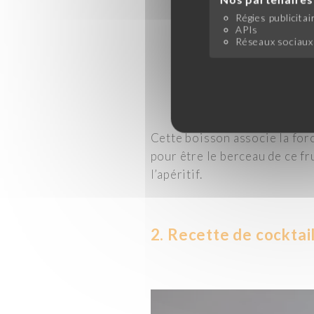
Régies publicitai
APIs
Réseaux sociaux
Cette boisson associe la for
pour être le berceau de ce fru
l’apéritif.
2. Recette de cocktai