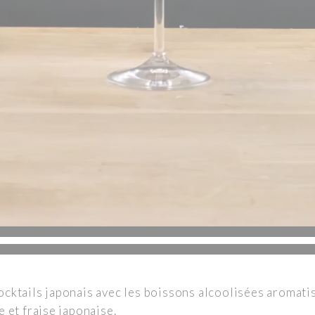
cktails japonais avec les boissons alcoolisées aromat
 et fraise japonaise.