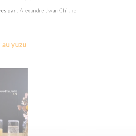
ées par
: Alexandre Jwan Chikhe
)
l au yuzu