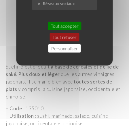
Réseaux sociaux
Tout accepter
Tout refuser
Personnaliser
Image : Suehiro
Suehiro est produit
à base de céréales et de lie de
saké
.
Plus doux et léger
que les autres vinaigres
japonais, il se marie bien avec
toutes sortes de
plats
y compris la cuisine japonaise, occidentale et
chinoise.
–
Code
: 135010
–
Utilisation
: sushi, marinade, salade, cuisine
japonaise, occidentale et chinoise