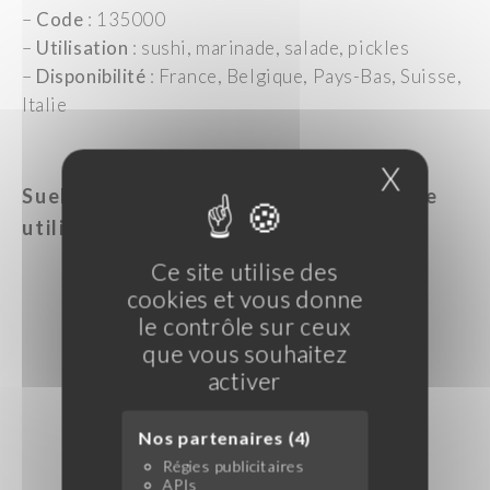
–
Code
: 135000
–
Utilisation
: sushi, marinade, salade, pickles
–
Disponibilité
: France, Belgique, Pays-Bas, Suisse,
Italie
X
Masque
Suehiro : le plus doux et léger pour une
utilisation polyvalente
Ce site utilise des
cookies et vous donne
le contrôle sur ceux
que vous souhaitez
activer
Nos partenaires (4)
Régies publicitaires
APIs