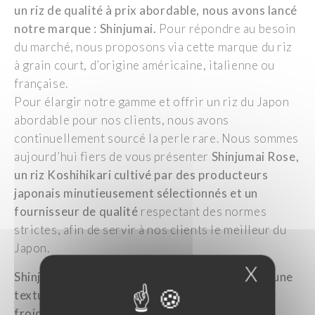
un riz de qualité à prix abordable, nous avons lancé
notre marque : Shinjumai.
Pour répondre au besoin
du marché, nous proposons via cette marque du riz
à grain court, d’origine américaine, italienne ou
française.
Pour élargir notre gamme et offrir un riz du Japon
abordable pour nos clients, nous avons
continuellement sourcé la perle rare. Nous sommes
aujourd’hui fiers de vous présenter
Shinjumai Rose,
un riz Koshihikari cultivé par des producteurs
japonais minutieusement sélectionnés et un
fournisseur de qualité
respectant des normes
strictes, afin de servir à nos clients le meilleur du
Japon.
X
Masque
Shinjumai Rose est un riz de Niigata. Doux, il a une
texture bien collante, qui reste moelleux même
froid. C’est donc un parfait riz à sushis.