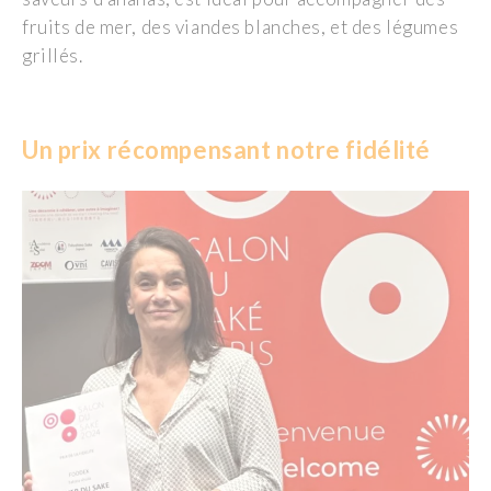
fruits de mer, des viandes blanches, et des légumes
grillés.
Un
p
rix
récompensant
n
otre
f
idélité