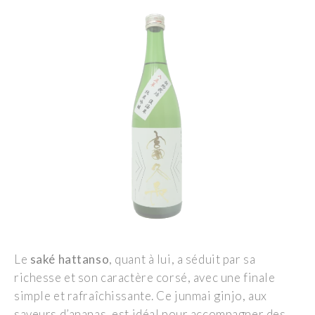
Le
s
aké
h
attanso
, quant à lui, a séduit par sa
richesse et son caractère corsé, avec une finale
simple et rafraîchissante. Ce
j
unmai
g
injo
, aux
saveurs d’ananas, est idéal pour accompagner des