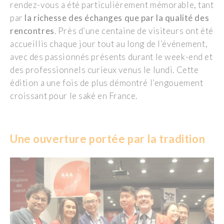
rendez-vous a été particulièrement mémorable, tant
par
la richesse des échanges que par la qualité des
rencontres
.
Près d’une centaine de visiteurs ont été
accueillis chaque jour tout au long de l’événement,
avec des passionnés présents durant le week-end et
des professionnels curieux venus le lundi.
C
ette
édition a une fois de plus démontré l’engouement
croissant pour le saké en France.
Une
o
uverture
p
ortée par la
t
radition