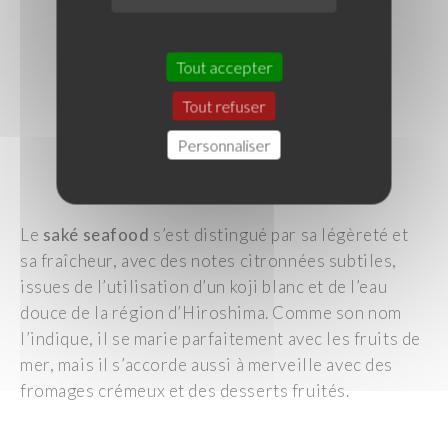
Tout accepter
Tout refuser
Personnaliser
Le
s
aké
s
eafood
s’est distingué par sa légèreté et
sa fraîcheur, avec des notes citronnées subtiles,
issues de l’utilisation d’un
koji
blanc et de l’eau
douce de la région d’Hiroshima. Comme son nom
l’indique, il se marie parfaitement avec les fruits de
mer, mais il s’accorde aussi à merveille avec des
fromages crémeux et des desserts fruités.