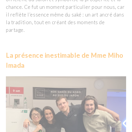
chance.
Ce fut un moment
particulier pour nous, car
il reflète l’essence même du saké : un art ancré dans
la tradition, tout en créant des moments de
partage.
La
p
résence
i
nestimable de Mme
Miho
Imada