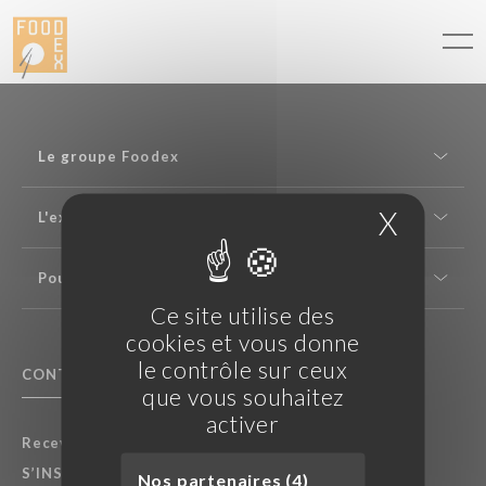
Panneau de gestion des cookies
Le groupe Foodex
X
Masque
L'expertise saké
Pour les professionnels
Ce site utilise des
cookies et vous donne
le contrôle sur ceux
CONTACTEZ NOUS
F.A.Q.
que vous souhaitez
activer
Recevez nos dernières actualités :
S’INSCRIRE À LA NEWSLETTER
Nos partenaires (4)