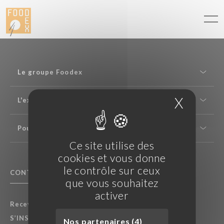
Panneau de gestion des cookies
Le groupe Foodex
X
Masque
L'expertise saké
Pour les professionnels
Ce site utilise des
cookies et vous donne
le contrôle sur ceux
CONTACTEZ NOUS
F.A.Q.
que vous souhaitez
activer
Recevez nos dernières actualités :
S’INSCRIRE À LA NEWSLETTER
Nos partenaires (4)