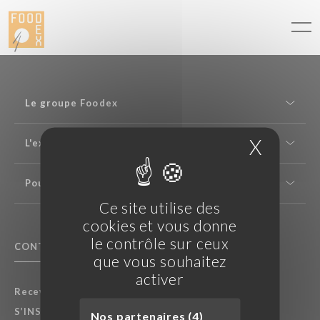
Panneau de gestion des cookies
Le groupe Foodex
X
Masque
L'expertise saké
Pour les professionnels
Ce site utilise des
cookies et vous donne
le contrôle sur ceux
CONTACTEZ NOUS
F.A.Q.
que vous souhaitez
activer
Recevez nos dernières actualités :
S’INSCRIRE À LA NEWSLETTER
Nos partenaires (4)