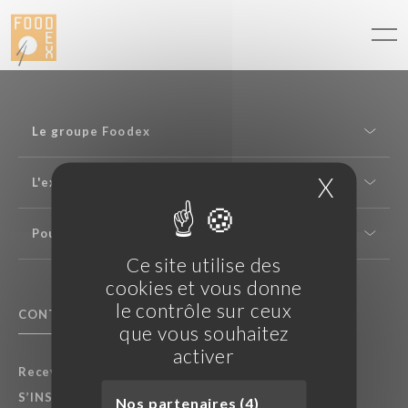
Panneau de gestion des cookies
Le groupe Foodex
X
Masque
L'expertise saké
Pour les professionnels
Ce site utilise des
cookies et vous donne
le contrôle sur ceux
CONTACTEZ NOUS
F.A.Q.
que vous souhaitez
activer
Recevez nos dernières actualités :
S’INSCRIRE À LA NEWSLETTER
Nos partenaires (4)