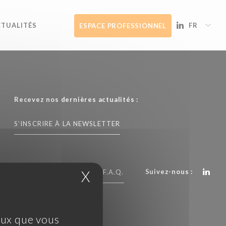
CTUALITÉS
FR
ESPACE PROFESSIONNEL
Recevez nos dernières actualités :
S’INSCRIRE À LA NEWSLETTER
Suivez-nous :
X
Masquer le bandeau 
CONTACTEZ NOUS
F.A.Q.
ceux que vous