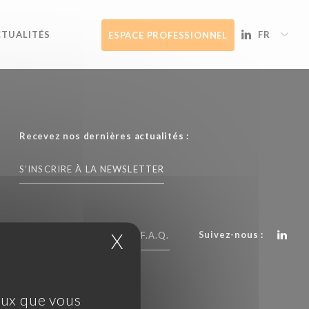
CTUALITÉS
FR
ESPACE PROFESSIONNEL
Recevez nos dernières actualités :
S’INSCRIRE À LA NEWSLETTER
Suivez-nous :
X
Masquer le bandeau 
CONTACTEZ NOUS
F.A.Q.
ceux que vous