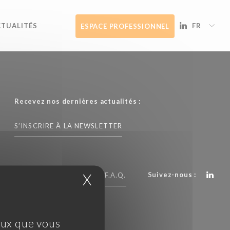
CTUALITÉS
FR
ESPACE PROFESSIONNEL
Recevez nos dernières actualités :
S’INSCRIRE À LA NEWSLETTER
Suivez-nous :
X
Masquer le bandeau 
CONTACTEZ NOUS
F.A.Q.
ceux que vous