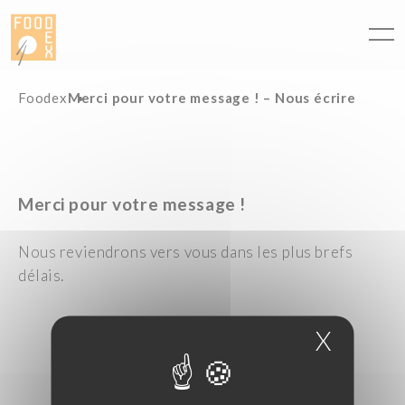
Panneau de gestion des cookies
Foodex
Merci pour votre message ! – Nous écrire
Merci pour votre message !
Nous reviendrons vers vous dans les plus brefs
délais.
X
Masque