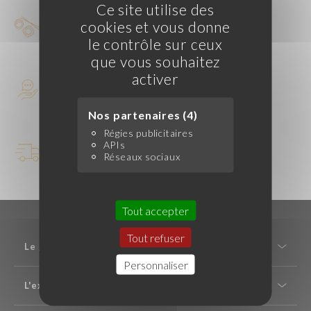
Ce site utilise des
Qualité
cookies et vous donne
et conformité
le contrôle sur ceux
que vous souhaitez
activer
Service client réactif
et à l’écoute
Nos partenaires (4)
Régies publicitaires
Livraison rapide
APIs
Réseaux sociaux
en tri-température
Tout accepter
Tout refuser
Le groupe Foodex
Personnaliser
L'expertise saké