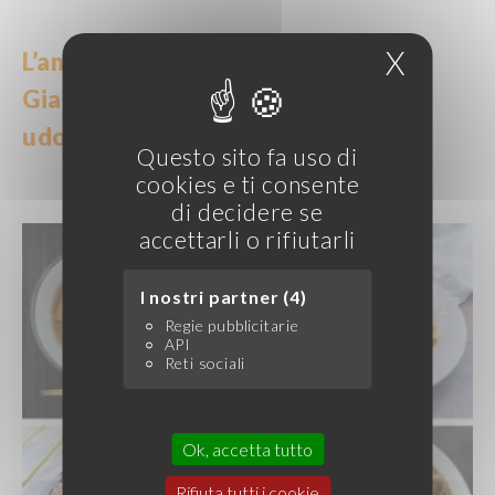
X
Nascon
L’ampia varietà di noodles del
Giappone, tra cui ramen, yakisoba,
udon e soba
Questo sito fa uso di
cookies e ti consente
di decidere se
accettarli o rifiutarli
I nostri partner (4)
Regie pubblicitarie
API
Reti sociali
Ok, accetta tutto
Rifiuta tutti i cookie