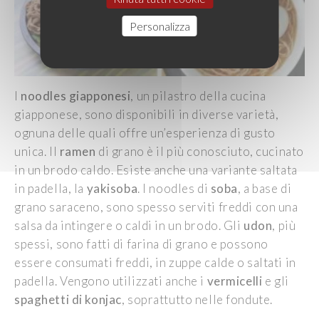
Personalizza
I
noodles giapponesi
, un pilastro della cucina
giapponese, sono disponibili in diverse varietà,
ognuna delle quali offre un’esperienza di gusto
unica. Il
ramen
di grano è il più conosciuto, cucinato
in un brodo caldo. Esiste anche una variante saltata
in padella, la
yakisoba
. I noodles di
soba
, a base di
grano saraceno, sono spesso serviti freddi con una
salsa da intingere o caldi in un brodo. Gli
udon
, più
spessi, sono fatti di farina di grano e possono
essere consumati freddi, in zuppe calde o saltati in
padella. Vengono utilizzati anche i
vermicelli
e gli
spaghetti di konjac
, soprattutto nelle fondute.