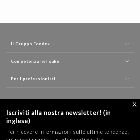
Il Gruppo Foodex
Competenza nel saké
Per i professionisti
X
SCRIVICI
Iscriviti alla nostra newsletter! (in
inglese)
Ricevete le nostre ultime notizie (in inglese) :
Per ricevere informazioni sulle ultime tendenze,
ISCRIVITI ALLA NEWSLETTER
sui nostri prodotti, sugli eventi e sulle