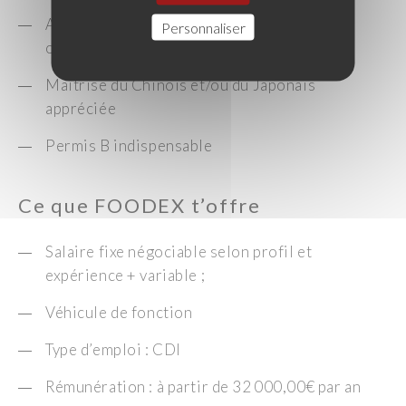
Autonome dans son organisation, réactif et
Personnaliser
organisé
Maitrise du Chinois et/ou du Japonais
appréciée
Permis B indispensable
Ce que FOODEX t’offre
Salaire fixe négociable selon profil et
expérience + variable ;
Véhicule de fonction
Type d’emploi : CDI
Rémunération : à partir de 32 000,00€ par an