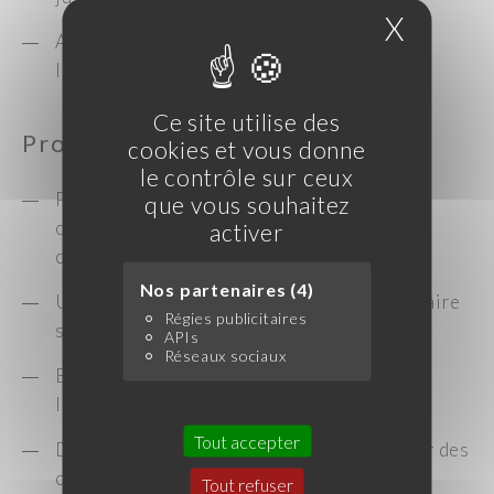
X
Masque
Appliquer la politique commerciale de
l’entreprise.
Ce site utilise des
Profil recherché
cookies et vous donne
le contrôle sur ceux
Profil dynamique avec une expérience
que vous souhaitez
commerciale terrain et / ou une formation
activer
commerciale ;
Nos partenaires (4)
Une connaissance de l’univers agroalimentaire
Régies publicitaires
serait appréciée
APIs
Réseaux sociaux
Excellent négociateur, sens du service, de
l’écoute et de la relation client
Tout accepter
Disponible et mobile avec l’envie de relever des
challenges
Tout refuser