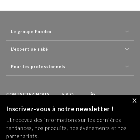
Le groupe Foodex
L'expertise saké
Pour les professionnels
CONTACTEZ NOUS
F.A.Q.
X
Inscrivez-vous à notre newsletter !
Recevez nos dernières actualités :
Et recevez des informations sur les dernières
S’INSCRIRE À LA NEWSLETTER
tendances, nos produits, nos événements et nos
partenariats.